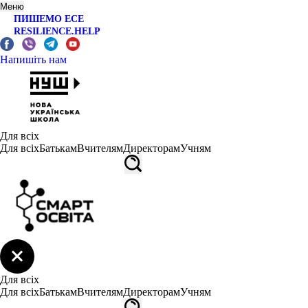
Меню
ПИШЕМО ЕСЕ
RESILIENCE.HELP
Напишіть нам
Для всіх
Для всіх
Батькам
Вчителям
Директорам
Учням
Для всіх
Для всіх
Батькам
Вчителям
Директорам
Учням