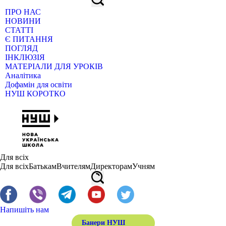
ПРО НАС
НОВИНИ
СТАТТІ
Є ПИТАННЯ
ПОГЛЯД
ІНКЛЮЗІЯ
МАТЕРІАЛИ ДЛЯ УРОКІВ
Аналітика
Дофамін для освіти
НУШ КОРОТКО
Для всіх
Для всіх
Батькам
Вчителям
Директорам
Учням
Напишіть нам
Банери НУШ