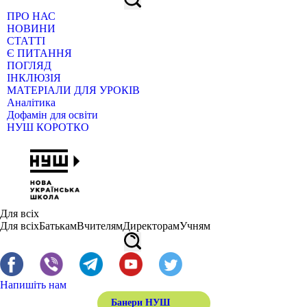
ПРО НАС
НОВИНИ
СТАТТІ
Є ПИТАННЯ
ПОГЛЯД
ІНКЛЮЗІЯ
МАТЕРІАЛИ ДЛЯ УРОКІВ
Аналітика
Дофамін для освіти
НУШ КОРОТКО
Для всіх
Для всіх
Батькам
Вчителям
Директорам
Учням
Напишіть нам
Банери НУШ