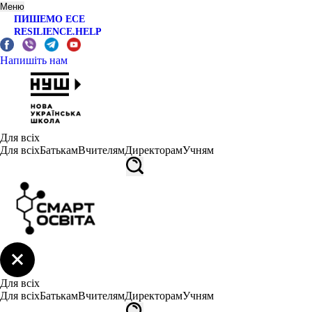
Меню
ПИШЕМО ЕСЕ
RESILIENCE.HELP
Напишіть нам
Для всіх
Для всіх
Батькам
Вчителям
Директорам
Учням
Для всіх
Для всіх
Батькам
Вчителям
Директорам
Учням