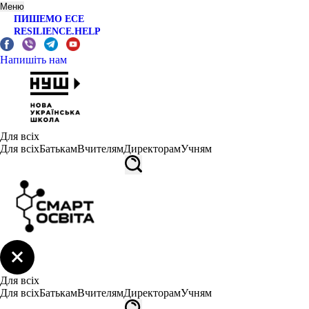
Меню
ПИШЕМО ЕСЕ
RESILIENCE.HELP
Напишіть нам
Для всіх
Для всіх
Батькам
Вчителям
Директорам
Учням
Для всіх
Для всіх
Батькам
Вчителям
Директорам
Учням