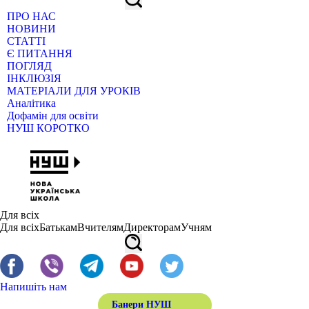
ПРО НАС
НОВИНИ
СТАТТІ
Є ПИТАННЯ
ПОГЛЯД
ІНКЛЮЗІЯ
МАТЕРІАЛИ ДЛЯ УРОКІВ
Аналітика
Дофамін для освіти
НУШ КОРОТКО
Для всіх
Для всіх
Батькам
Вчителям
Директорам
Учням
Напишіть нам
Банери НУШ