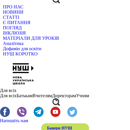
ПРО НАС
НОВИНИ
СТАТТІ
Є ПИТАННЯ
ПОГЛЯД
ІНКЛЮЗІЯ
МАТЕРІАЛИ ДЛЯ УРОКІВ
Аналітика
Дофамін для освіти
НУШ КОРОТКО
Для всіх
Для всіх
Батькам
Вчителям
Директорам
Учням
Напишіть нам
Банери НУШ