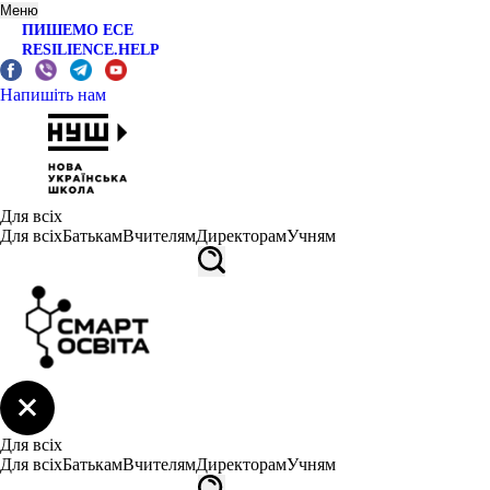
Меню
ПИШЕМО ЕСЕ
RESILIENCE.HELP
Напишіть нам
Для всіх
Для всіх
Батькам
Вчителям
Директорам
Учням
Для всіх
Для всіх
Батькам
Вчителям
Директорам
Учням