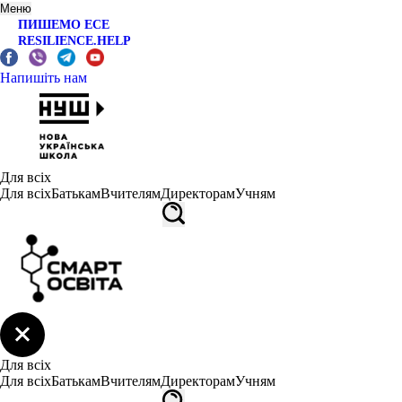
Меню
ПИШЕМО ЕСЕ
RESILIENCE.HELP
Напишіть нам
Для всіх
Для всіх
Батькам
Вчителям
Директорам
Учням
Для всіх
Для всіх
Батькам
Вчителям
Директорам
Учням