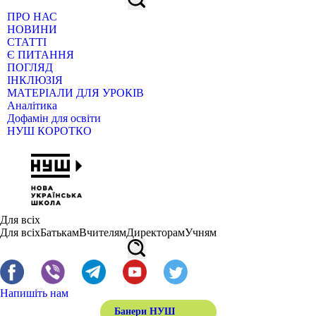
ПРО НАС
НОВИНИ
СТАТТІ
Є ПИТАННЯ
ПОГЛЯД
ІНКЛЮЗІЯ
МАТЕРІАЛИ ДЛЯ УРОКІВ
Аналітика
Дофамін для освіти
НУШ КОРОТКО
Для всіх
Для всіх
Батькам
Вчителям
Директорам
Учням
Напишіть нам
Банери НУШ