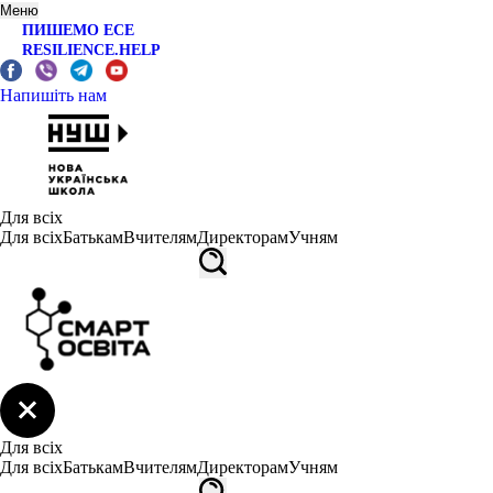
Меню
ПИШЕМО ЕСЕ
RESILIENCE.HELP
Напишіть нам
Для всіх
Для всіх
Батькам
Вчителям
Директорам
Учням
Для всіх
Для всіх
Батькам
Вчителям
Директорам
Учням