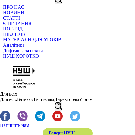
ПРО НАС
НОВИНИ
СТАТТІ
Є ПИТАННЯ
ПОГЛЯД
ІНКЛЮЗІЯ
МАТЕРІАЛИ ДЛЯ УРОКІВ
Аналітика
Дофамін для освіти
НУШ КОРОТКО
Для всіх
Для всіх
Батькам
Вчителям
Директорам
Учням
Напишіть нам
Банери НУШ