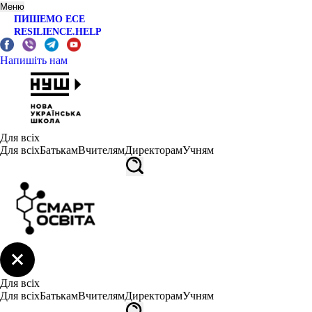
Меню
ПИШЕМО ЕСЕ
RESILIENCE.HELP
Напишіть нам
Для всіх
Для всіх
Батькам
Вчителям
Директорам
Учням
Для всіх
Для всіх
Батькам
Вчителям
Директорам
Учням