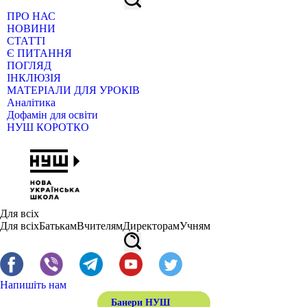
ПРО НАС
НОВИНИ
СТАТТІ
Є ПИТАННЯ
ПОГЛЯД
ІНКЛЮЗІЯ
МАТЕРІАЛИ ДЛЯ УРОКІВ
Аналітика
Дофамін для освіти
НУШ КОРОТКО
Для всіх
Для всіх
Батькам
Вчителям
Директорам
Учням
Напишіть нам
Банери НУШ