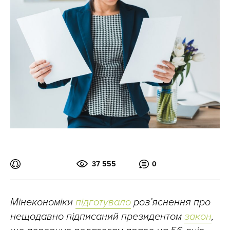
37 555
0
Мінекономіки
підготувало
розʼяснення про
нещодавно підписаний президентом
закон
,