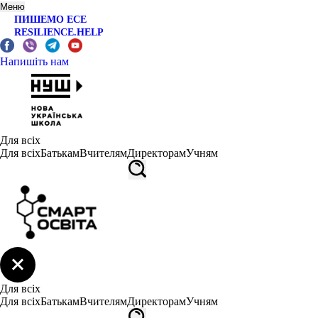
Меню
ПИШЕМО ЕСЕ
RESILIENCE.HELP
Напишіть нам
Для всіх
Для всіх
Батькам
Вчителям
Директорам
Учням
Для всіх
Для всіх
Батькам
Вчителям
Директорам
Учням