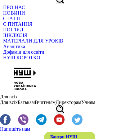
ПРО НАС
НОВИНИ
СТАТТІ
Є ПИТАННЯ
ПОГЛЯД
ІНКЛЮЗІЯ
МАТЕРІАЛИ ДЛЯ УРОКІВ
Аналітика
Дофамін для освіти
НУШ КОРОТКО
Для всіх
Для всіх
Батькам
Вчителям
Директорам
Учням
Напишіть нам
Банери НУШ