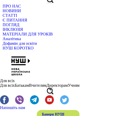
ПРО НАС
НОВИНИ
СТАТТІ
Є ПИТАННЯ
ПОГЛЯД
ІНКЛЮЗІЯ
МАТЕРІАЛИ ДЛЯ УРОКІВ
Аналітика
Дофамін для освіти
НУШ КОРОТКО
Для всіх
Для всіх
Батькам
Вчителям
Директорам
Учням
Напишіть нам
Банери НУШ