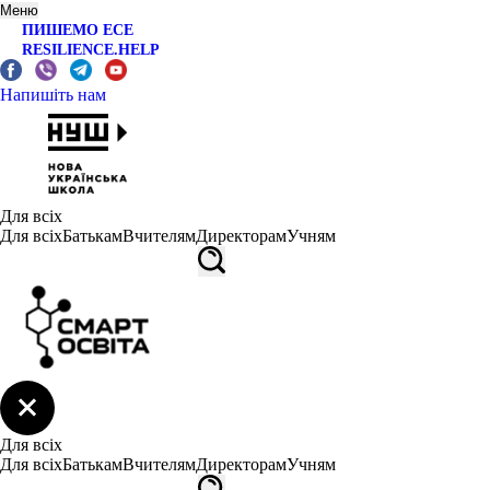
Меню
ПИШЕМО ЕСЕ
RESILIENCE.HELP
Напишіть нам
Для всіх
Для всіх
Батькам
Вчителям
Директорам
Учням
Для всіх
Для всіх
Батькам
Вчителям
Директорам
Учням