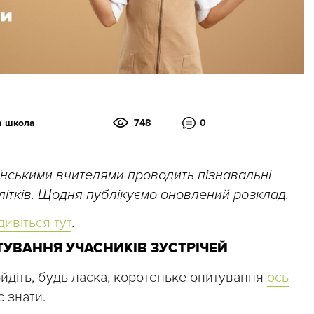
а школа
748
0
аїнськими вчителями проводить пізнавальні
ідлітків. Щодня публікуємо оновлений розклад.
дивіться тут
.
УВАННЯ УЧАСНИКІВ ЗУСТРІЧЕЙ
ройдіть, будь ласка, коротеньке опитування
ось
 знати.