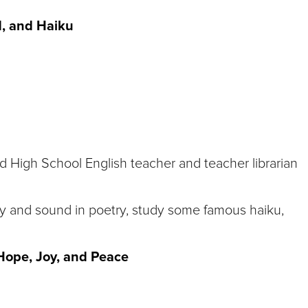
d, and Haiku
 High School English teacher and teacher librarian
ry and sound in poetry, study some famous haiku,
 Hope, Joy, and Peace