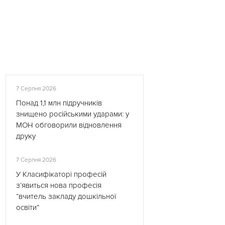
7 Серпня 2026
Понад 1,1 млн підручників
знищено російськими ударами: у
МОН обговорили відновлення
друку
7 Серпня 2026
У Класифікаторі професій
з’явиться нова професія
“вчитель закладу дошкільної
освіти”