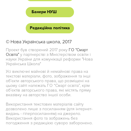
Банери НУШ
Редакційна політика
© Нова Українська школа, 2017
Проект був створений 2017 року
ГО "Смарт
Освіта"
у партнерстві з Міністерством освіти і
науки України для комунікації реформи "Нова
Українська Школа"
Усі виключні майнові й немайнові права на
текстові матеріали, фото, зображення та інші
об’єкти авторського права, що розміщені на
цьому сайті належать ГО “Смарт освіта”, крім
об’єктів авторського права, які містять пряму
вказівку на авторство іншої особи.
Використання текстових матеріалів сайту
дозволено лише з посиланням (для інтернет-
видань - гіперпосиланням) на джерело.
Використання фото та зображень без
погодження з редакцією суворо заборонено.