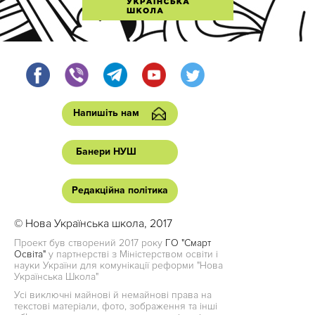
Напишіть нам
Банери НУШ
Редакційна політика
© Нова Українська школа, 2017
Проект був створений 2017 року
ГО "Смарт
Освіта"
у партнерстві з Міністерством освіти і
науки України для комунікації реформи "Нова
Українська Школа"
Усі виключні майнові й немайнові права на
текстові матеріали, фото, зображення та інші