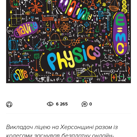
6 265
0
Викладач ліцею на Херсонщині разом із
колегами заснував безплатну онлайн-