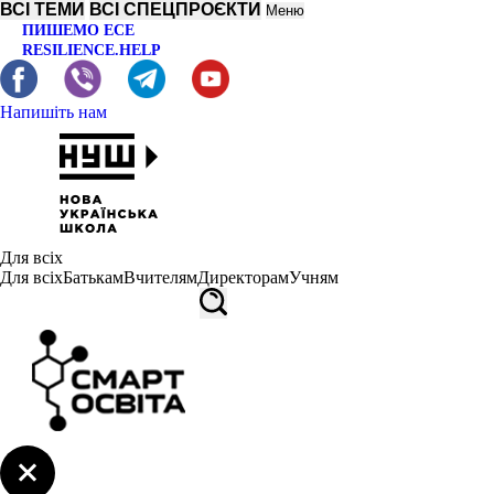
ВСІ ТЕМИ
ВСІ СПЕЦПРОЄКТИ
Меню
ПИШЕМО ЕСЕ
RESILIENCE.HELP
Напишіть нам
Для всіх
Для всіх
Батькам
Вчителям
Директорам
Учням