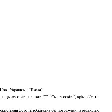
 "Нова Українська Школа"
 на цьому сайті належать ГО “Смарт освіта”, крім об’єктів
користання фото та зображень без погодження з редакцією