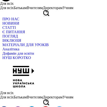
Для всіх
Для всіх
Батькам
Вчителям
Директорам
Учням
ПРО НАС
НОВИНИ
СТАТТІ
Є ПИТАННЯ
ПОГЛЯД
ІНКЛЮЗІЯ
МАТЕРІАЛИ ДЛЯ УРОКІВ
Аналітика
Дофамін для освіти
НУШ КОРОТКО
Для всіх
Для всіх
Батькам
Вчителям
Директорам
Учням