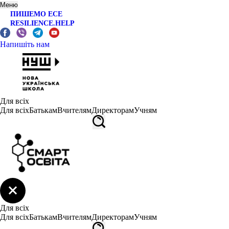
Меню
ПИШЕМО ЕСЕ
RESILIENCE.HELP
Напишіть нам
Для всіх
Для всіх
Батькам
Вчителям
Директорам
Учням
Для всіх
Для всіх
Батькам
Вчителям
Директорам
Учням