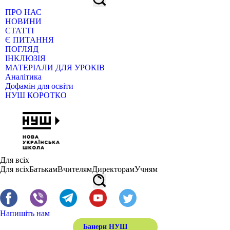
ПРО НАС
НОВИНИ
СТАТТІ
Є ПИТАННЯ
ПОГЛЯД
ІНКЛЮЗІЯ
МАТЕРІАЛИ ДЛЯ УРОКІВ
Аналітика
Дофамін для освіти
НУШ КОРОТКО
Для всіх
Для всіх
Батькам
Вчителям
Директорам
Учням
Напишіть нам
Банери НУШ