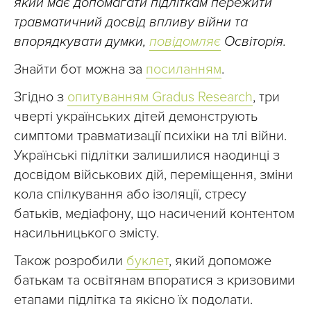
який має допомагати підліткам пережити
травматичний досвід впливу війни та
впорядкувати думки,
повідомляє
Освіторія.
Знайти бот можна за
посиланням
.
Згідно з
опитуванням Gradus Research
, три
чверті українських дітей демонструють
симптоми травматизації психіки на тлі війни.
Українські підлітки залишилися наодинці з
досвідом військових дій, переміщення, зміни
кола спілкування або ізоляції, стресу
батьків, медіафону, що насичений контентом
насильницького змісту.
Також розробили
буклет
, який допоможе
батькам та освітянам впоратися з кризовими
етапами підлітка та якісно їх подолати.