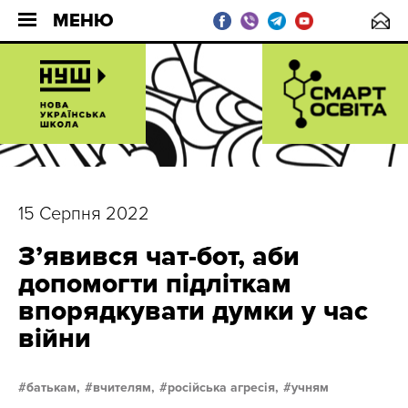
МЕНЮ
15 Серпня 2022
З’явився чат-бот, аби
допомогти підліткам
впорядкувати думки у час
війни
батькам,
вчителям,
російська агресія,
учням