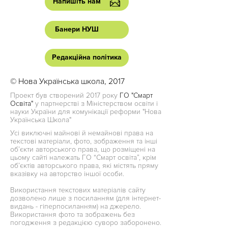
Напишіть нам
Банери НУШ
Редакційна політика
© Нова Українська школа, 2017
Проект був створений 2017 року
ГО "Смарт
Освіта"
у партнерстві з Міністерством освіти і
науки України для комунікації реформи "Нова
Українська Школа"
Усі виключні майнові й немайнові права на
текстові матеріали, фото, зображення та інші
об’єкти авторського права, що розміщені на
цьому сайті належать ГО “Смарт освіта”, крім
об’єктів авторського права, які містять пряму
вказівку на авторство іншої особи.
Використання текстових матеріалів сайту
дозволено лише з посиланням (для інтернет-
видань - гіперпосиланням) на джерело.
Використання фото та зображень без
погодження з редакцією суворо заборонено.