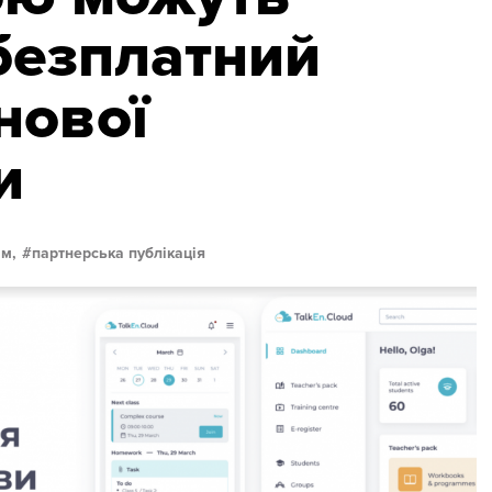
безплатний
нової
и
м,
партнерська публікація