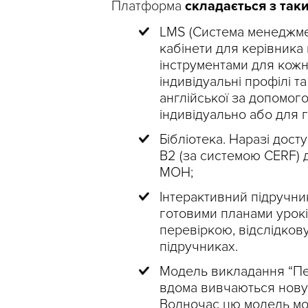
Платформа
складається з так
LMS (Система менеджмен
кабінети для керівника 
інструментами для кожн
індивідуальні профілі т
англійської за допомог
індивідуально або для 
Бібліотека. Наразі досту
B2 (за системою CERF) д
МОН;
Інтерактивний підручник
готовими планами уроків
перевіркою, відслідков
підручниках.
Модель викладання “Пе
вдома вивчаються нову т
Водночас цю модель мож