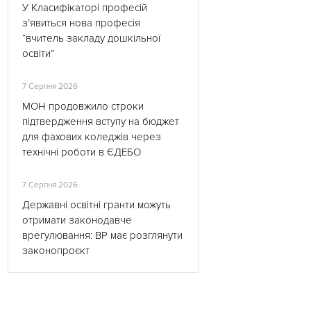
У Класифікаторі професій
з’явиться нова професія
“вчитель закладу дошкільної
освіти”
7 Серпня 2026
МОН продовжило строки
підтвердження вступу на бюджет
для фахових коледжів через
технічні роботи в ЄДЕБО
7 Серпня 2026
Державні освітні гранти можуть
отримати законодавче
врегулювання: ВР має розглянути
законопроєкт