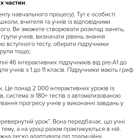
их частин
:
ту навчального процесу). Тут є особисті
школи, вчителя та учнів із відповідними
ого. Ви зможете створювати розклад занять,
а групи учнів, визначати рівень знання
ою вступного тесту, обирати підручники
групи тощо;
пні 46 інтерактивних підручників від pre-A1 до
ля учнів з 1 до 11 класів. Підручники мають гриф
. Це понад 2 000 інтерактивних уроків із
, система зі 180+ тестів з автоматизованою
ування прогресу учнів у виконанні завдань у
ревернутий урок”. Вона передбачає, що учні
ему, а на уроці разом практикуються в ній.
на легко адаптувати під традиційну.