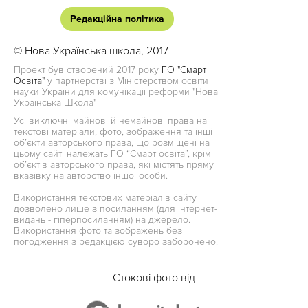
Редакційна політика
© Нова Українська школа, 2017
Проект був створений 2017 року
ГО "Смарт
Освіта"
у партнерстві з Міністерством освіти і
науки України для комунікації реформи "Нова
Українська Школа"
Усі виключні майнові й немайнові права на
текстові матеріали, фото, зображення та інші
об’єкти авторського права, що розміщені на
цьому сайті належать ГО “Смарт освіта”, крім
об’єктів авторського права, які містять пряму
вказівку на авторство іншої особи.
Використання текстових матеріалів сайту
дозволено лише з посиланням (для інтернет-
видань - гіперпосиланням) на джерело.
Використання фото та зображень без
погодження з редакцією суворо заборонено.
Стокові фото від