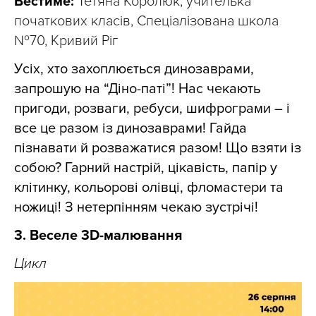
Вестиме:
Тетяна Королюк, учителька
початкових класів, Спеціалізована школа
№70, Кривий Ріг
Усіх, хто захоплюється динозаврами,
запрошую на “Діно-паті”! Нас чекають
пригоди, розваги, ребуси, шифрограми – і
все це разом із динозаврами! Гайда
пізнавати й розважатися разом! Що взяти із
собою? Гарний настрій, цікавість, папір у
клітинку, кольорові олівці, фломастери та
ножиці! З нетерпінням чекаю зустрічі!
3. Веселе 3D-малювання
Цикл