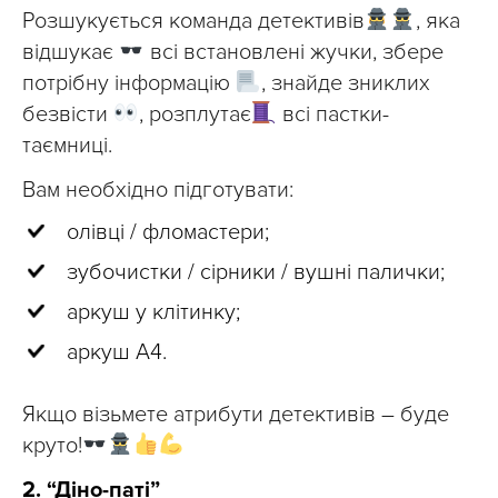
Розшукується команда детективів
, яка
відшукає
всі встановлені жучки, збере
потрібну інформацію
, знайде зниклих
безвісти
, розплутає
всі пастки-
таємниці.
Вам необхідно підготувати:
олівці / фломастери;
зубочистки / сірники / вушні палички;
аркуш у клітинку;
аркуш А4.
Якщо візьмете атрибути детективів – буде
круто!
2. “Діно-паті”