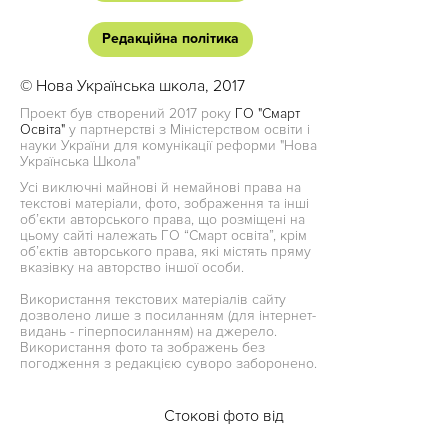
Редакційна політика
© Нова Українська школа, 2017
Проект був створений 2017 року
ГО "Смарт
Освіта"
у партнерстві з Міністерством освіти і
науки України для комунікації реформи "Нова
Українська Школа"
Усі виключні майнові й немайнові права на
текстові матеріали, фото, зображення та інші
об’єкти авторського права, що розміщені на
цьому сайті належать ГО “Смарт освіта”, крім
об’єктів авторського права, які містять пряму
вказівку на авторство іншої особи.
Використання текстових матеріалів сайту
дозволено лише з посиланням (для інтернет-
видань - гіперпосиланням) на джерело.
Використання фото та зображень без
погодження з редакцією суворо заборонено.
Стокові фото від