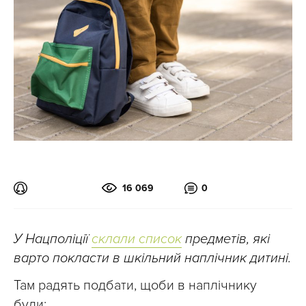
16 069
0
У Нацполіції
склали список
предметів, які
варто покласти в шкільний наплічник дитині.
Там радять подбати, щоби в наплічнику
були: