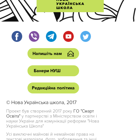
Напишіть нам
Банери НУШ
Редакційна політика
© Нова Українська школа, 2017
Проект був створений 2017 року
ГО "Смарт
Освіта"
у партнерстві з Міністерством освіти і
науки України для комунікації реформи "Нова
Українська Школа"
Усі виключні майнові й немайнові права на
текстові матеріали, фото, зображення та інші