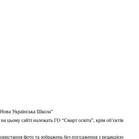
 "Нова Українська Школа"
 на цьому сайті належать ГО “Смарт освіта”, крім об’єктів
користання фото та зображень без погодження з редакцією