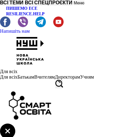
ВСІ ТЕМИ
ВСІ СПЕЦПРОЄКТИ
Меню
ПИШЕМО ЕСЕ
RESILIENCE.HELP
Напишіть нам
Для всіх
Для всіх
Батькам
Вчителям
Директорам
Учням