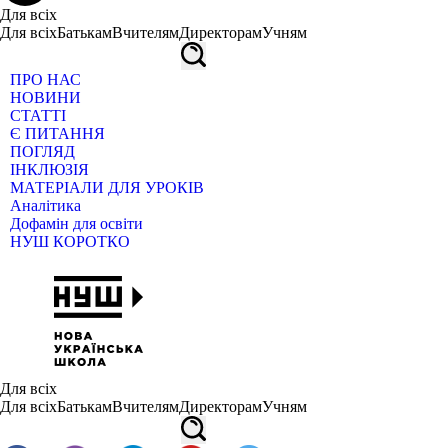
Для всіх
Для всіх
Батькам
Вчителям
Директорам
Учням
ПРО НАС
НОВИНИ
СТАТТІ
Є ПИТАННЯ
ПОГЛЯД
ІНКЛЮЗІЯ
МАТЕРІАЛИ ДЛЯ УРОКІВ
Аналітика
Дофамін для освіти
НУШ КОРОТКО
Для всіх
Для всіх
Батькам
Вчителям
Директорам
Учням