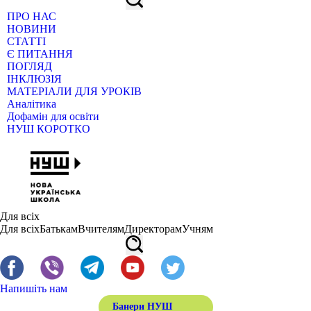
ПРО НАС
НОВИНИ
СТАТТІ
Є ПИТАННЯ
ПОГЛЯД
ІНКЛЮЗІЯ
МАТЕРІАЛИ ДЛЯ УРОКІВ
Аналітика
Дофамін для освіти
НУШ КОРОТКО
Для всіх
Для всіх
Батькам
Вчителям
Директорам
Учням
Напишіть нам
Банери НУШ