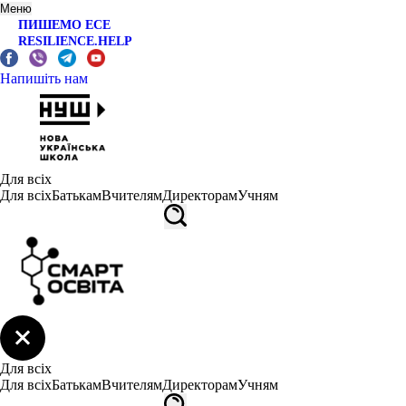
Меню
ПИШЕМО ЕСЕ
RESILIENCE.HELP
Напишіть нам
Для всіх
Для всіх
Батькам
Вчителям
Директорам
Учням
Для всіх
Для всіх
Батькам
Вчителям
Директорам
Учням