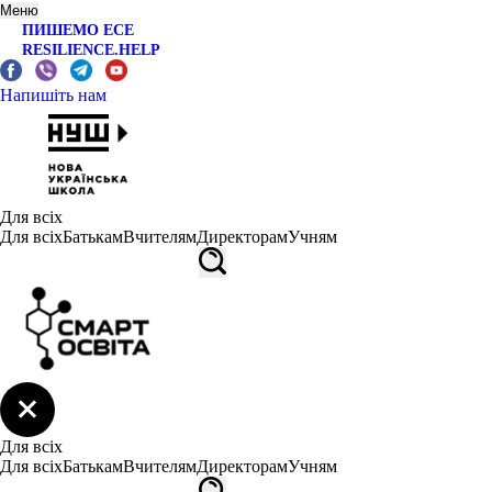
Меню
ПИШЕМО ЕСЕ
RESILIENCE.HELP
Напишіть нам
Для всіх
Для всіх
Батькам
Вчителям
Директорам
Учням
Для всіх
Для всіх
Батькам
Вчителям
Директорам
Учням