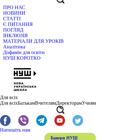
ПРО НАС
НОВИНИ
СТАТТІ
Є ПИТАННЯ
ПОГЛЯД
ІНКЛЮЗІЯ
МАТЕРІАЛИ ДЛЯ УРОКІВ
Аналітика
Дофамін для освіти
НУШ КОРОТКО
Для всіх
Для всіх
Батькам
Вчителям
Директорам
Учням
Напишіть нам
Банери НУШ