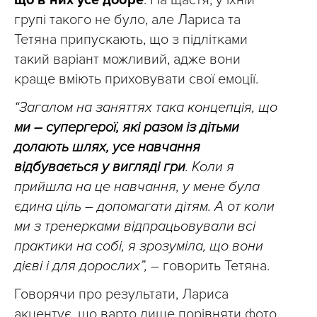
що в них усе добре
. На щастя, у їхній
групі такого не було, але Лариса та
Тетяна припускають, що з підлітками
такий варіант можливий, адже вони
краще вміють приховувати свої емоції.
“Загалом на заняттях така концепція, що
ми – супергерої, які разом із дітьми
долають шлях, усе навчання
відбувається у вигляді гри
. Коли я
прийшла на це навчання, у мене була
єдина ціль – допомагати дітям. А от коли
ми з тренерками відпрацьовували всі
практики на собі, я зрозуміла, що вони
дієві і для дорослих”,
– говорить Тетяна.
Говорячи про результати, Лариса
акцентує, що варто лише порівняти фото