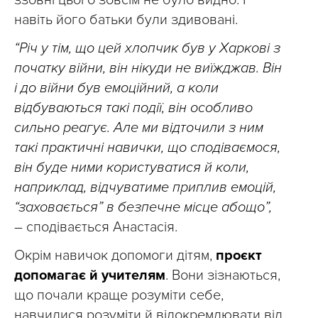
ззовні цього зовсім не було видно. І
навіть його батьки були здивовані.
“Річ у тім, що цей хлопчик був у Харкові з
початку війни, він нікуди не виїжджав. Він
і до війни був емоційний, а коли
відбуваються такі події, він особливо
сильно реагує. Але ми відточили з ним
такі практичні навички, що сподіваємося,
він буде ними користуватися й коли,
наприклад, відчуватиме приплив емоцій,
“заховається” в безпечне місце абощо”,
– сподівається Анастасія.
Окрім навичок допомоги дітям,
проєкт
допомагає й учителям
. Вони зізнаються,
що почали краще розуміти себе,
навчилися розуміти й відокремлювати від