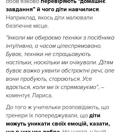
обов’язково
перевіряють
“домашнє
завдання” й чого діти навчилися
.
Наприклад, якось діти малювали
безпечне місце.
“Інколи ми обираємо техніки з посібника
інтуїтивно, а часом цілеспрямовано.
Буває, техніки не спрацьовують
настільки, наскільки ми очікували.
Дітям
буває важко уявити абстрактні речі, але
вони пробують, стараються. Усе
вдається, коли ми їх спрямовуємо”
, –
коментує Лариса.
До того ж учительки розповідають, що
тренери їх попереджували, що
діти
можуть уникати своїх емоцій, казати,