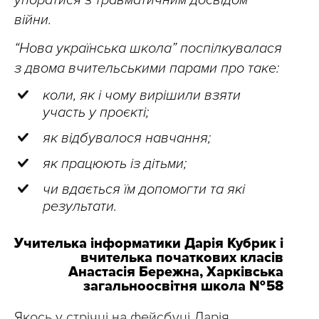
упоратися з травматичним досвідом
війни.
“Нова українська школа” поспілкувалася
з двома
вчительськими парами про таке:
коли, як і чому вирішили взяти
участь у проєкті;
як відбувалося навчання;
як працюють із дітьми;
чи вдається їм допомогти
та які
результати.
Учителька інформатики Дарія Кубрик і
вчителька початкових класів
Анастасія Бережна, Харківська
загальноосвітня школа № 58
Якось у стрічці на фейсбуці Дарія