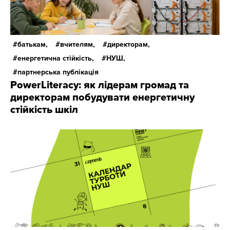
батькам,
вчителям,
директорам,
енергетична стійкість,
НУШ,
партнерська публікація
PowerLiteracy: як лідерам громад та
директорам побудувати енергетичну
стійкість шкіл