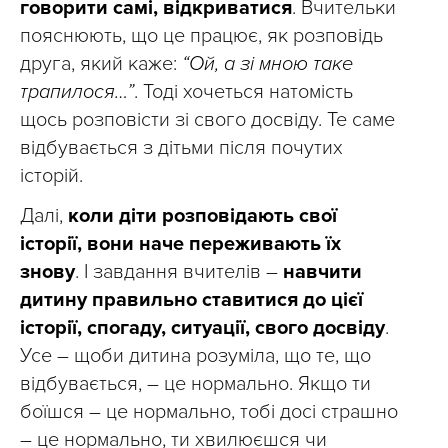
говорити самі, відкриватися
. Вчительки
пояснюють, що це працює, як розповідь
друга, який каже:
“Ой, а зі мною таке
трапилося…”
. Тоді хочеться натомість
щось розповісти зі свого досвіду. Те саме
відбувається з дітьми після почутих
історій.
Далі,
коли діти розповідають свої
історії, вони наче переживають їх
знову
. І завдання вчителів –
навчити
дитину правильно ставитися до цієї
історії, спогаду, ситуації, свого досвіду
.
Усе – щоби дитина розуміла, що те, що
відбувається, – це нормально. Якщо ти
боїшся – це нормально, тобі досі страшно
– це нормально, ти хвилюєшся чи