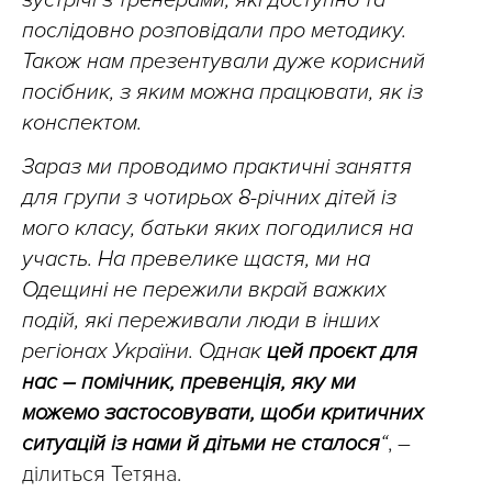
зустрічі з тренерами, які доступно та
послідовно розповідали про методику.
Також нам презентували дуже корисний
посібник, з яким можна працювати, як із
конспектом.
Зараз ми проводимо практичні заняття
для групи з чотирьох 8-річних дітей із
мого класу, батьки яких погодилися на
участь. На превелике щастя, ми на
Одещині не пережили вкрай важких
подій, які переживали люди в інших
регіонах України. Однак
цей проєкт для
нас – помічник, превенція, яку ми
можемо застосовувати, щоби критичних
ситуацій із нами й дітьми не сталося
“
, –
ділиться Тетяна.