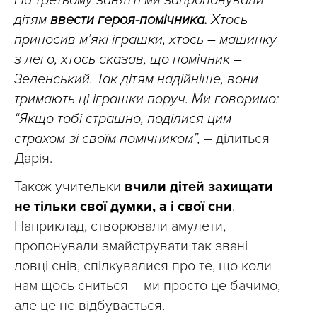
На третьому занятті ми запропонували
дітям
ввести героя-помічника.
Хтось
приносив м’які іграшки, хтось – машинку
з лего, хтось сказав, що помічник –
Зеленський. Так дітям надійніше, вони
тримають ці іграшки поруч. Ми говоримо:
“Якщо тобі страшно, поділися цим
страхом зі своїм помічником”,
– ділиться
Дарія.
Також учительки
вчили дітей захищати
не тільки свої думки, а і свої сни
.
Наприклад, створювали амулети,
пропонували змайструвати так звані
ловці снів, спілкувалися про те, що коли
нам щось сниться – ми просто це бачимо,
але це не відбувається.