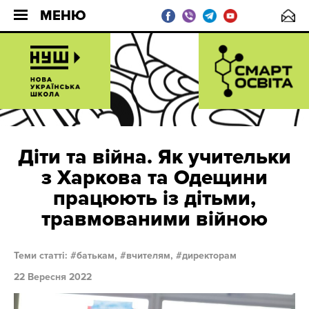
МЕНЮ
Діти та війна. Як учительки
з Харкова та Одещини
працюють із дітьми,
травмованими війною
Теми статті:
батькам,
вчителям,
директорам
22 Вересня 2022