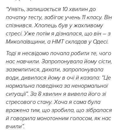
“
Уявіть,
залишається 10 хвилин до
початку тесту, забігає учень 11 класу. Він
спізнився. Хлопець був у жахливому
стресі. Уже потім я дізналася, що він – з
Миколаївщини, а НМТ складав у Одесі.
Тоді я несвідомо почала робити те, чого
нас навчили. Запропонувала йому сісти,
заземлитися, дихати, запропонувала
води, дивилася йому в очі й казала: “Це
нормальна поведінка за ненормальної
ситуації”. За 8 хвилин я вивела його зі
стресового стану. Хоча я
сама була
вражена тим, що зробила, що зібралася
й говорила монотонним голосом, як нас
вчили”.