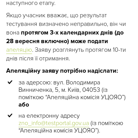
наступного етапу.
Якщо учасник вважає, що результат
тестування визначено неправильно, він чи
вона
протягом 3-х календарних днів (до
28 вересня включно) може подати
апеляцію
. Заяву розглянуть протягом 10-ти
днів після її отримання.
Апеляційну заяву потрібно надіслати:
за адерсою: вул. Володимира
Винниченка, 5, м. Київ, 04053 (із
поміткою “Апеляційна комісія УЦОЯО”)
або
на електронну адресу
zno_info@testportal.gov.ua
(із поміткою
“Апеляційна комісія УЦОЯО”).