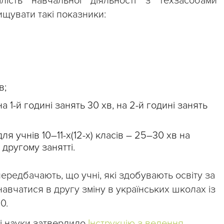
лість навчальної діяльності з техзасобами
щувати такі показники:
в;
 на 1-й годині занять 30 хв, на 2-й годині занять
ля учнів 10–11-х(12-х) класів – 25–30 хв на
другому занятті.
ередбачають, що учні, які здобувають освіту за
авчатися в другу зміну в українських школах із
0.
 і науки затвердило
Інструкцію з ведення