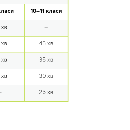
класи
10–11 класи
 хв
–
 хв
45 хв
 хв
35 хв
 хв
30 хв
–
25 хв