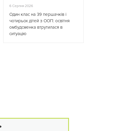
6 Серпня 2026
Один клас на 39 першачків і
чотирьох дітей з ООП: освітня
омбудсменка втрутилася в
ситуацію
ь