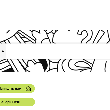
Напишіть нам
Банери НУШ