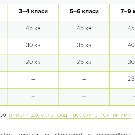
3–4 класи
5–6 класи
7–9 
45 хв
45 хв
45
30 хв
35 хв
40
20 хв
25 хв
30
–
–
25
–
–
про
вимоги до організації роботи з технічними