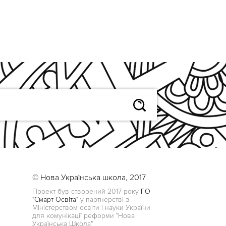
© Нова Українська школа, 2017
Проект був створений 2017 року
ГО
"Смарт Освіта"
у партнерстві з
Міністерством освіти і науки України
для комунікації реформи "Нова
Українська Школа"