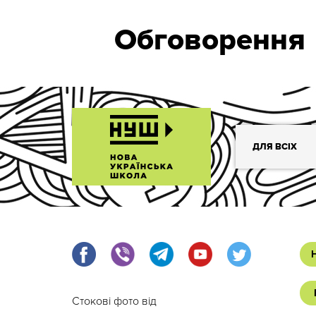
Обговорення
ДЛЯ ВСІХ
Стокові фото від