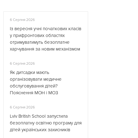
6 Серпня 2026
Із вересня учні початкових класів
у прифронтових областях
отримуватимуть безоплатне
харчування за новим механізмом
6 Серпня 2026
Як дитсадки мають
організовувати медичне
обслуговування дітей?
Пояснення МОН і МОЗ
6 Серпня 2026
Lviv British School запустила
безоплатну освітню програму для
дітей українських захисників