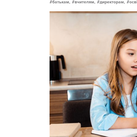
батькам,
вчителям,
директорам,
осв