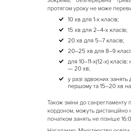
Зокрема, безперервна трива
протягом уроку не може переви
10 хв для 1-х класів;
15 хв для 2–4-х класів;
20 хв для 5–7 класів;
20–25 хв для 8–9 класі
для 10–11-х(12-х) класів:
— 20 хв;
у разі здвоєних занять д
першому та 15–20 хв на 
Також зміни до санрегламенту п
кордоном, можуть дистанційно н
початком занять не пізніше 16:0
Нагадаємо, Міністерство освіти