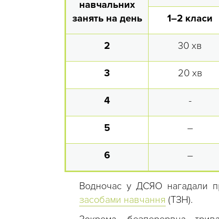
навчальних
занять на день
1–2 класи
2
30 хв
3
20 хв
4
­-
5
–
6
–
Водночас у ДСЯО нагадали 
засобами навчання
(ТЗН).