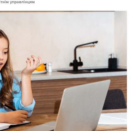
ітнім управлінцям