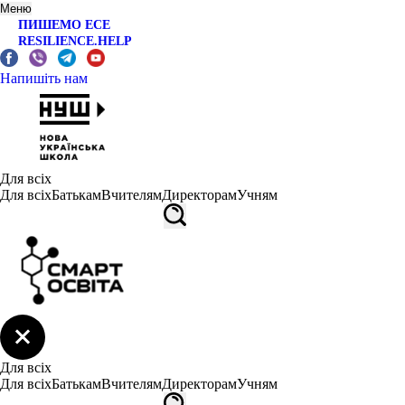
Меню
ПИШЕМО ЕСЕ
RESILIENCE.HELP
Напишіть нам
Для всіх
Для всіх
Батькам
Вчителям
Директорам
Учням
Для всіх
Для всіх
Батькам
Вчителям
Директорам
Учням