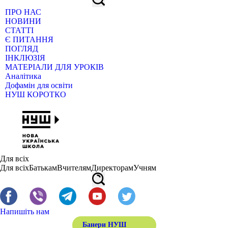
ПРО НАС
НОВИНИ
СТАТТІ
Є ПИТАННЯ
ПОГЛЯД
ІНКЛЮЗІЯ
МАТЕРІАЛИ ДЛЯ УРОКІВ
Аналітика
Дофамін для освіти
НУШ КОРОТКО
Для всіх
Для всіх
Батькам
Вчителям
Директорам
Учням
Напишіть нам
Банери НУШ