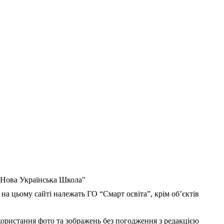
 "Нова Українська Школа"
 на цьому сайті належать ГО “Смарт освіта”, крім об’єктів
користання фото та зображень без погодження з редакцією