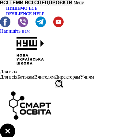
ВСІ ТЕМИ
ВСІ СПЕЦПРОЄКТИ
Меню
ПИШЕМО ЕСЕ
RESILIENCE.HELP
Напишіть нам
Для всіх
Для всіх
Батькам
Вчителям
Директорам
Учням