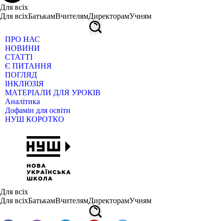
Для всіх
Для всіх
Батькам
Вчителям
Директорам
Учням
ПРО НАС
НОВИНИ
СТАТТІ
Є ПИТАННЯ
ПОГЛЯД
ІНКЛЮЗІЯ
МАТЕРІАЛИ ДЛЯ УРОКІВ
Аналітика
Дофамін для освіти
НУШ КОРОТКО
Для всіх
Для всіх
Батькам
Вчителям
Директорам
Учням