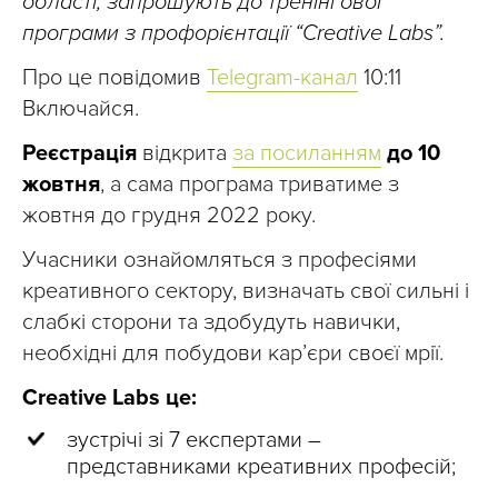
області, запрошують до тренінгової
програми з профорієнтації “Creative Labs”.
Про це повідомив
Telegram-канал
10:11
Включайся.
Реєстрація
відкрита
за посиланням
до 10
жовтня
, а сама програма триватиме з
жовтня до грудня 2022 року.
Учасники ознайомляться з професіями
креативного сектору, визначать свої сильні і
слабкі сторони та здобудуть навички,
необхідні для побудови кар’єри своєї мрії.
Creative Labs це:
зустрічі зі 7 експертами –
представниками креативних професій;