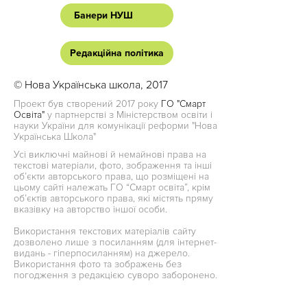
Банери НУШ
Редакційна політика
© Нова Українська школа, 2017
Проект був створений 2017 року
ГО "Смарт
Освіта"
у партнерстві з Міністерством освіти і
науки України для комунікації реформи "Нова
Українська Школа"
Усі виключні майнові й немайнові права на
текстові матеріали, фото, зображення та інші
об’єкти авторського права, що розміщені на
цьому сайті належать ГО “Смарт освіта”, крім
об’єктів авторського права, які містять пряму
вказівку на авторство іншої особи.
Використання текстових матеріалів сайту
дозволено лише з посиланням (для інтернет-
видань - гіперпосиланням) на джерело.
Використання фото та зображень без
погодження з редакцією суворо заборонено.