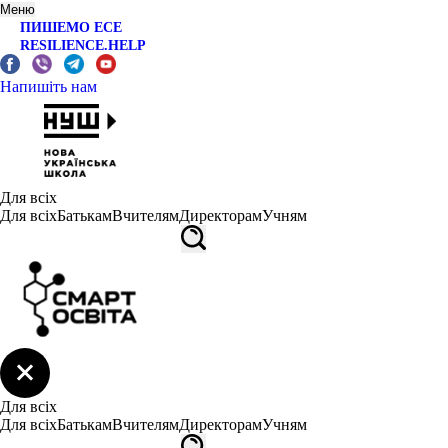
Меню
ПИШЕМО ЕСЕ
RESILIENCE.HELP
Напишіть нам
Для всіх
Для всіх
Батькам
Вчителям
Директорам
Учням
Для всіх
Для всіх
Батькам
Вчителям
Директорам
Учням