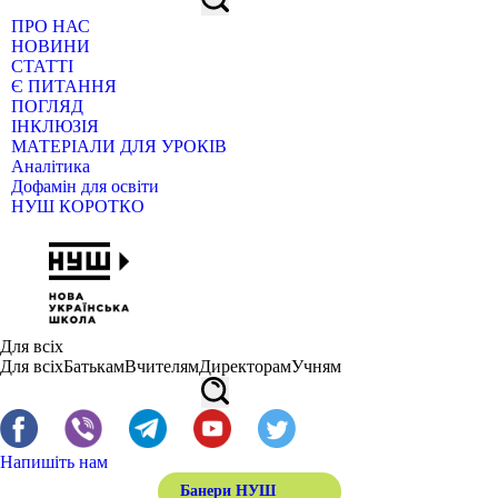
ПРО НАС
НОВИНИ
СТАТТІ
Є ПИТАННЯ
ПОГЛЯД
ІНКЛЮЗІЯ
МАТЕРІАЛИ ДЛЯ УРОКІВ
Аналітика
Дофамін для освіти
НУШ КОРОТКО
Для всіх
Для всіх
Батькам
Вчителям
Директорам
Учням
Напишіть нам
Банери НУШ