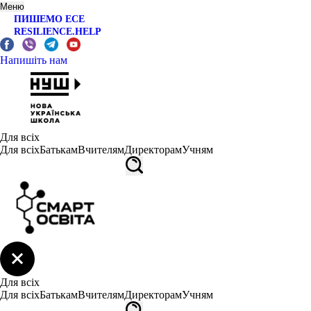
Меню
ПИШЕМО ЕСЕ
RESILIENCE.HELP
Напишіть нам
Для всіх
Для всіх
Батькам
Вчителям
Директорам
Учням
Для всіх
Для всіх
Батькам
Вчителям
Директорам
Учням