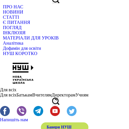
ПРО НАС
НОВИНИ
СТАТТІ
Є ПИТАННЯ
ПОГЛЯД
ІНКЛЮЗІЯ
МАТЕРІАЛИ ДЛЯ УРОКІВ
Аналітика
Дофамін для освіти
НУШ КОРОТКО
Для всіх
Для всіх
Батькам
Вчителям
Директорам
Учням
Напишіть нам
Банери НУШ