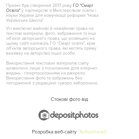
Проект був створений 2017 року
ГО "Смарт
Освіта"
у партнерстві з Міністерством освіти і
науки України для комунікації реформи "Нова
Українська Школа"
Усі виключні майнові й немайнові права на
текстові матеріали, фото, зображення та інші
об’єкти авторського права, що розміщені на
цьому сайті належать ГО “Смарт освіта”, крім
об’єктів авторського права, які містять пряму
вказівку на авторство іншої особи.
Використання текстових матеріалів сайту
дозволено лише з посиланням (для інтернет-
видань - гіперпосиланням) на джерело.
Використання фото та зображень без
погодження з редакцією суворо заборонено.
Стокові фото від
Розробка веб-сайту
"Activemedia"