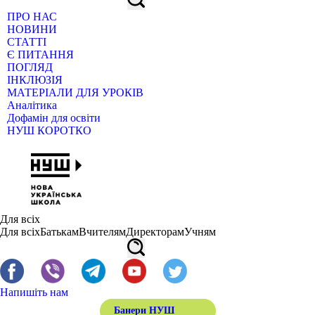
ПРО НАС
НОВИНИ
СТАТТІ
Є ПИТАННЯ
ПОГЛЯД
ІНКЛЮЗІЯ
МАТЕРІАЛИ ДЛЯ УРОКІВ
Аналітика
Дофамін для освіти
НУШ КОРОТКО
Для всіх
Для всіх
Батькам
Вчителям
Директорам
Учням
Напишіть нам
Банери НУШ