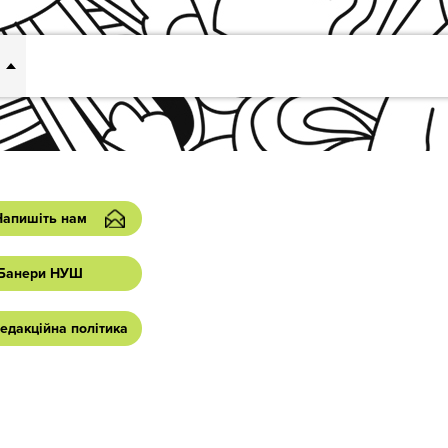
Напишіть нам
Банери НУШ
едакційна політика