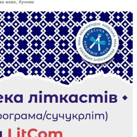
ка мова,
учням