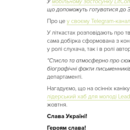
У
мобільному застосунку LitCo
що допоможуть готуватися до З
Про це
у своєму Telegram-канал
У літкастах розповідають про т
сама добірка сформована з кон
у ролі слухача, так і в ролі авто
“Стисло та атмосферно про сюж
біографічні факти письменникі
департаменті.
Нагадуємо, що на осінніх канікул
лідерський хаб для молоді Lea
жовтня.
Слава Україні!
Героям слава!