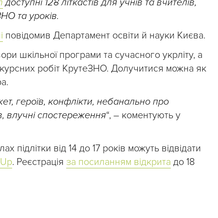
m
доступні 128 літкастів для учнів та вчителів,
НО та уроків.
і
повідомив Департамент освіти й науки Києва.
вори шкільної програми та сучасного укрліту, а
курсних робіт КрутеЗНО. Долучитися можна як
ра.
ет, героїв, конфлікти, небанально про
в, влучні спостереження
“, – коментують у
ах підлітки від 14 до 17 років можуть відвідати
dUp
. Реєстрація
за посиланням відкрита
до 18