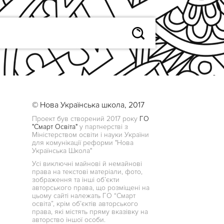
© Нова Українська школа, 2017
Проект був створений 2017 року
ГО
"Смарт Освіта"
у партнерстві з
Міністерством освіти і науки України
для комунікації реформи "Нова
Українська Школа"
Усі виключні майнові й немайнові
права на текстові матеріали, фото,
зображення та інші об’єкти
авторського права, що розміщені на
цьому сайті належать ГО “Смарт
освіта”, крім об’єктів авторського
права, які містять пряму вказівку на
авторство іншої особи.