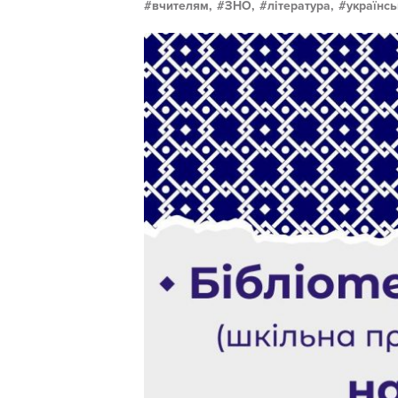
вчителям,
ЗНО,
література,
українсь