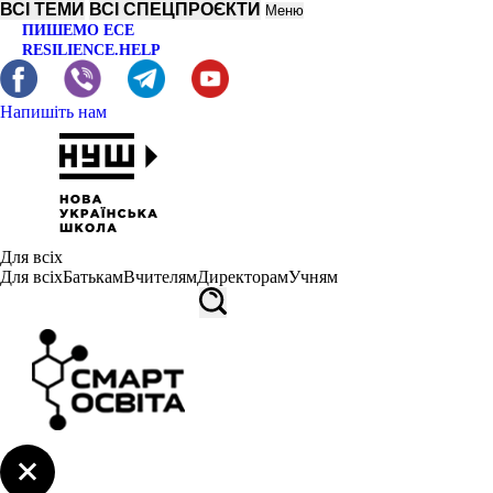
ВСІ ТЕМИ
ВСІ СПЕЦПРОЄКТИ
Меню
ПИШЕМО ЕСЕ
RESILIENCE.HELP
Напишіть нам
Для всіх
Для всіх
Батькам
Вчителям
Директорам
Учням