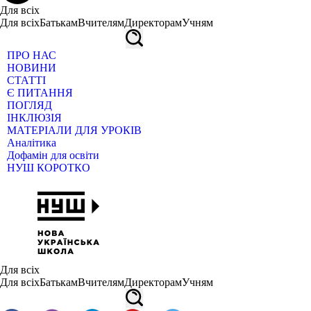
Для всіх
Для всіх
Батькам
Вчителям
Директорам
Учням
ПРО НАС
НОВИНИ
СТАТТІ
Є ПИТАННЯ
ПОГЛЯД
ІНКЛЮЗІЯ
МАТЕРІАЛИ ДЛЯ УРОКІВ
Аналітика
Дофамін для освіти
НУШ КОРОТКО
Для всіх
Для всіх
Батькам
Вчителям
Директорам
Учням