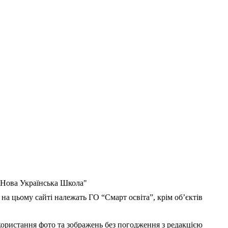
 "Нова Українська Школа"
 на цьому сайті належать ГО “Смарт освіта”, крім об’єктів
користання фото та зображень без погодження з редакцією