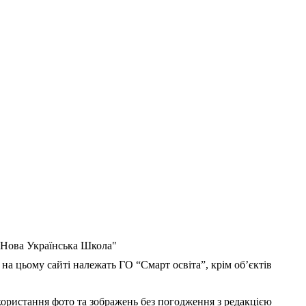
 "Нова Українська Школа"
 на цьому сайті належать ГО “Смарт освіта”, крім об’єктів
користання фото та зображень без погодження з редакцією