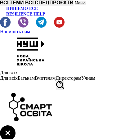
ВСІ ТЕМИ
ВСІ СПЕЦПРОЄКТИ
Меню
ПИШЕМО ЕСЕ
RESILIENCE.HELP
Напишіть нам
Для всіх
Для всіх
Батькам
Вчителям
Директорам
Учням