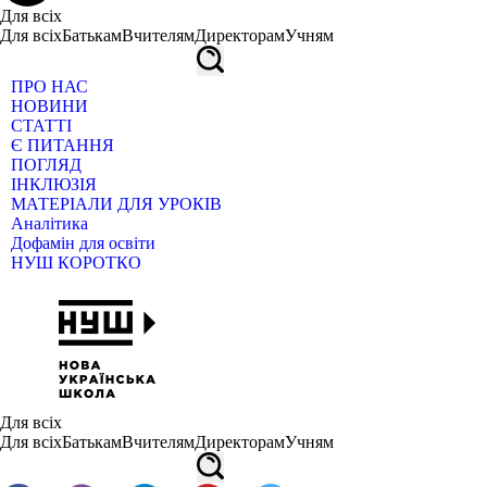
Для всіх
Для всіх
Батькам
Вчителям
Директорам
Учням
ПРО НАС
НОВИНИ
СТАТТІ
Є ПИТАННЯ
ПОГЛЯД
ІНКЛЮЗІЯ
МАТЕРІАЛИ ДЛЯ УРОКІВ
Аналітика
Дофамін для освіти
НУШ КОРОТКО
Для всіх
Для всіх
Батькам
Вчителям
Директорам
Учням