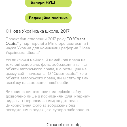
Банери НУШ
Редакційна політика
© Нова Українська школа, 2017
Проект був створений 2017 року
ГО "Смарт
Освіта"
у партнерстві з Міністерством освіти і
науки України для комунікації реформи "Нова
Українська Школа"
Усі виключні майнові й немайнові права на
текстові матеріали, фото, зображення та інші
об’єкти авторського права, що розміщені на
цьому сайті належать ГО “Смарт освіта”, крім
об’єктів авторського права, які містять пряму
вказівку на авторство іншої особи.
Використання текстових матеріалів сайту
дозволено лише з посиланням (для інтернет-
видань - гіперпосиланням) на джерело.
Використання фото та зображень без
погодження з редакцією суворо заборонено.
Стокові фото від