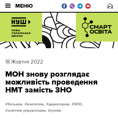
МЕНЮ
18 Жовтня 2022
МОН знову розглядає
можливість проведення
НМТ замість ЗНО
батькам,
вчителям,
директорам,
ЗНО,
освітнім управлінцям,
учням