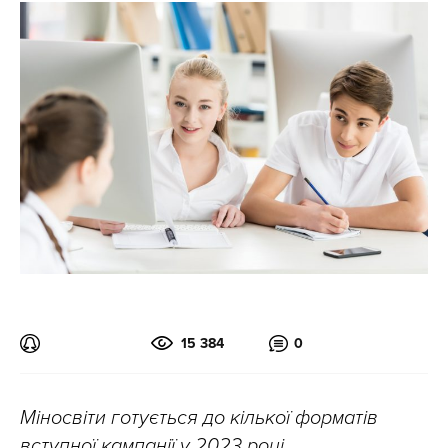
15 384
0
Міносвіти готується до кілької форматів
вступної кампанії у 2023 році.