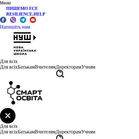
Меню
ПИШЕМО ЕСЕ
RESILIENCE.HELP
Напишіть нам
Для всіх
Для всіх
Батькам
Вчителям
Директорам
Учням
Для всіх
Для всіх
Батькам
Вчителям
Директорам
Учням