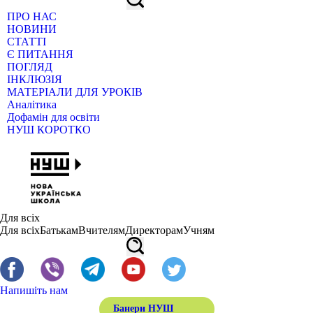
ПРО НАС
НОВИНИ
СТАТТІ
Є ПИТАННЯ
ПОГЛЯД
ІНКЛЮЗІЯ
МАТЕРІАЛИ ДЛЯ УРОКІВ
Аналітика
Дофамін для освіти
НУШ КОРОТКО
Для всіх
Для всіх
Батькам
Вчителям
Директорам
Учням
Напишіть нам
Банери НУШ