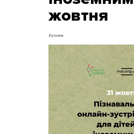
жовтня
учням