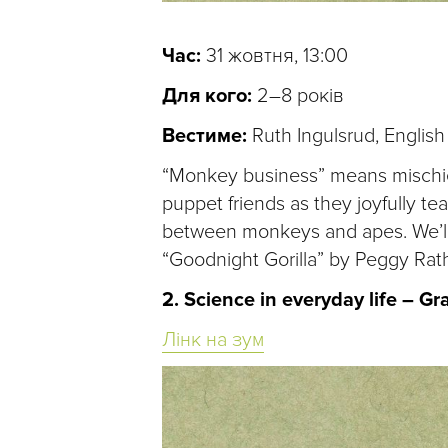
Час:
31 жовтня, 13:00
Для кого:
2–8 років
Вестиме:
Ruth Ingulsrud, English
“Monkey business” means mischief 
puppet friends as they joyfully te
between monkeys and apes. We’ll 
“Goodnight Gorilla” by Peggy Ra
2. Science in everyday life – Gr
Лінк на зум