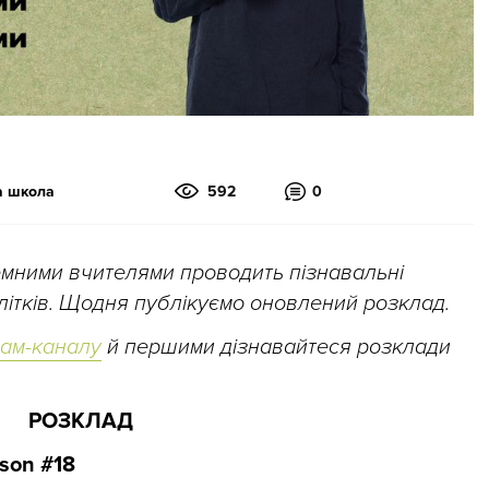
а школа
592
0
земними вчителями проводить пізнавальні
ідлітків. Щодня публікуємо оновлений розклад.
рам-каналу
й першими дізнавайтеся розклади
РОЗКЛАД
son #18