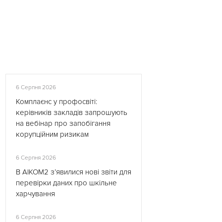
6 Серпня 2026
Комплаєнс у профосвіті:
керівників закладів запрошують
на вебінар про запобігання
корупційним ризикам
6 Серпня 2026
В АІКОМ2 з’явилися нові звіти для
перевірки даних про шкільне
харчування
6 Серпня 2026