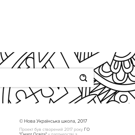
© Нова Українська школа, 2017
Проект був створений 2017 року
ГО
"Смарт Освіта"
у партнерстві з