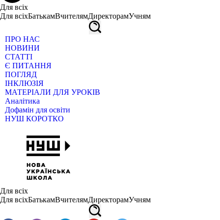
Для всіх
Для всіх
Батькам
Вчителям
Директорам
Учням
ПРО НАС
НОВИНИ
СТАТТІ
Є ПИТАННЯ
ПОГЛЯД
ІНКЛЮЗІЯ
МАТЕРІАЛИ ДЛЯ УРОКІВ
Аналітика
Дофамін для освіти
НУШ КОРОТКО
Для всіх
Для всіх
Батькам
Вчителям
Директорам
Учням