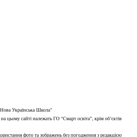
 "Нова Українська Школа"
 на цьому сайті належать ГО “Смарт освіта”, крім об’єктів
користання фото та зображень без погодження з редакцією