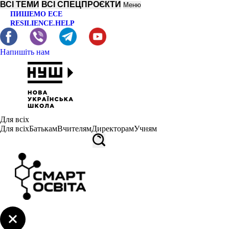
ВСІ ТЕМИ
ВСІ СПЕЦПРОЄКТИ
Меню
ПИШЕМО ЕСЕ
RESILIENCE.HELP
Напишіть нам
Для всіх
Для всіх
Батькам
Вчителям
Директорам
Учням