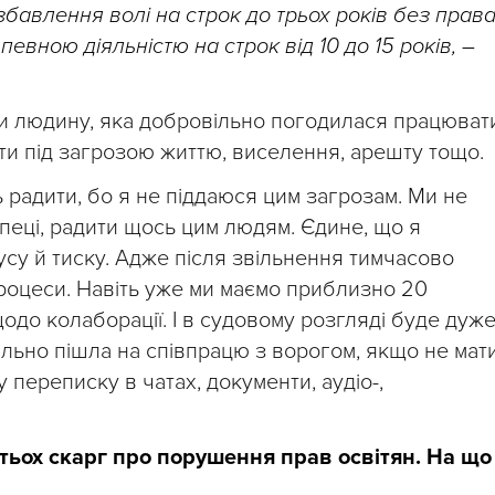
збавлення волі на строк до трьох років без прав
евною діяльністю на строк від 10 до 15 років, –
ити людину, яка добровільно погодилася працюват
ти під загрозою життю, виселення, арешту тощо.
 радити, бо я не піддаюся цим загрозам. Ми не
пеці, радити щось цим людям. Єдине, що я
су й тиску. Адже після звільнення тимчасово
процеси. Навіть уже ми маємо приблизно 20
одо колаборації. І в судовому розгляді буде дуж
льно пішла на співпрацю з ворогом, якщо не мат
у переписку в чатах, документи, аудіо-,
тьох скарг про порушення прав освітян. На що