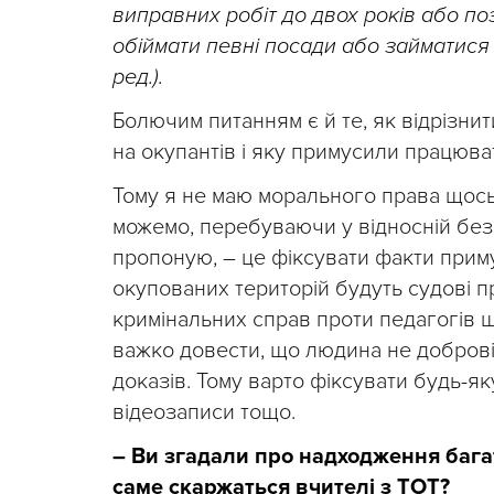
виправних робіт до двох років або по
обіймати певні посади або займатися п
ред.).
Болючим питанням є й те, як відрізн
на окупантів і яку примусили працюва
Тому я не маю морального права щось
можемо, перебуваючи у відносній без
пропоную, – це фіксувати факти приму
окупованих територій будуть судові 
кримінальних справ проти педагогів щ
важко довести, що людина не доброві
доказів. Тому варто фіксувати будь-як
відеозаписи тощо.
– Ви згадали про надходження бага
саме скаржаться вчителі з ТОТ?