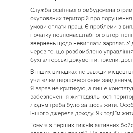
Служба освітнього омбудсмена отрима
окупованих територій про порушення 
умови оплати праці. Є проблеми з вип
початку повномасштабного вторгнення
звернень щодо невиплати зарплат. У 
через те, що розбомблено управління 
бухгалтерські документи, токени, дос
В інших випадках не завжди місцеві ві
учителям першочерговим завданням, б
Я зараз не критикую, а лише констату
забезпечення життєдіяльності територі
людям треба було за щось жити. Особл
іншого джерела доходу. Як тоді їм жит
Тому я з перших тижнів активних бойо