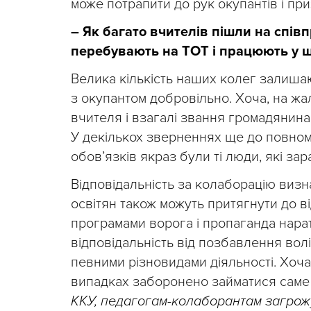
може потрапити до рук окупантів і пр
– Як багато вчителів пішли на співп
перебувають на ТОТ і працюють у 
Велика кількість наших колег залишаю
з окупантом добровільно. Хоча, на жа
вчителя і взагалі звання громадянина 
У декількох зверненнях ще до повно
обов’язків якраз були ті люди, які за
Відповідальність за колаборацію визнача
освітян також можуть притягнути до ві
програмами ворога і пропаганда нарат
відповідальність від позбавлення вол
певними різновидами діяльності. Хоча,
випадках заборонено займатися саме
ККУ, педагогам-колаборантам загрожу