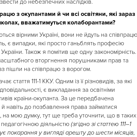
извести до небезпечних наслідків.
рацю з окупантами й чи всі освітяни, які зараз
школах, вважатимуться колаборантами?
ться вірними Україні, вони не йдуть на співпрац
ль, є випадки, які просто ганьблять професію
України. Також я помітив ще одну закономірність.
масштабного вторгнення порушниками прав та
раз пішли на співпрацю з ворогом.
є стаття 111-1 ККУ. Одним із її різновидів, за які
дповідальності, є викладання за освітніми
ивів країни-окупанта. За це передбачена
і й навіть до позбавлення права займатися
 на мою думку, тут ще треба уточнити, що в таких
 педагогічною діяльністю
(згідно зі статтею 111–1
є покарання у вигляді арешту до шести місяців,