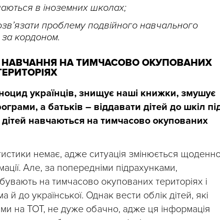
вчаються в іноземних школах;
озвʼязати проблему подвійного навчального
 за кордоном.
 І НАВЧАННЯ НА ТИМЧАСОВО ОКУПОВАНИХ
ТЕРИТОРІЯХ
ноцид українців, знищує наші книжки, змушує
ограми, а батьків – віддавати дітей до шкіл пі
к дітей навчаються на тимчасово окупованих
тистики немає, адже ситуація змінюється щоденн
мації. Але, за попередніми підрахунками,
бувають на тимчасово окупованих територіях і
 й до української. Однак вести облік дітей, які
ми на ТОТ, не дуже обачно, адже ця інформація