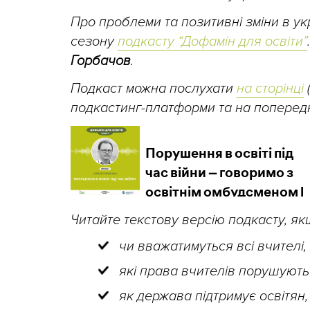
Про проблеми та позитивні зміни в укр
сезону
подкасту “Дофамін для освіти”
Горбачов
.
Подкаст можна послухати
на сторінці
подкастинг-платформи та на попередн
Читайте текстову версію подкасту, я
чи вважатимуться всі вчителі,
які права вчителів порушують 
як держава підтримує освітян, 