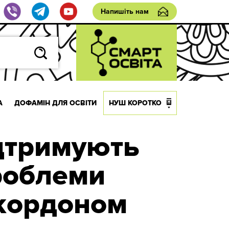
Напишіть нам
А
ДОФАМІН ДЛЯ ОСВІТИ
НУШ КОРОТКО
ідтримують
проблеми
 кордоном