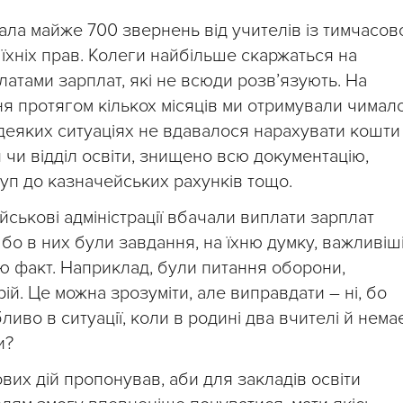
ла майже 700 звернень від учителів із тимчасов
їхніх прав. Колеги найбільше скаржаться на
латами зарплат, які не всюди розвʼязують. На
 протягом кількох місяців ми отримували чимал
деяких ситуаціях не вдавалося нарахувати кошти
чи відділ освіти, знищено всю документацію,
туп до казначейських рахунків тощо.
йськові адміністрації вбачали виплати зарплат
о в них були завдання, на їхню думку, важливіші
ю факт. Наприклад, були питання оборони,
й. Це можна зрозуміти, але виправдати – ні, бо
иво в ситуації, коли в родині два вчителі й нема
и?
вих дій пропонував, аби для закладів освіти