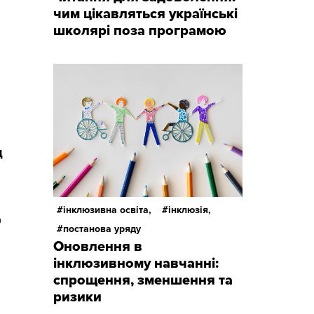
чим цікавляться українські
школярі поза програмою
д
інклюзивна освіта,
інклюзія,
о
постанова уряду
Оновлення в
інклюзивному навчанні:
спрощення, зменшення та
ризики