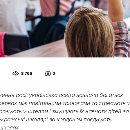
8 766
0
ення росії українська освіта зазнала багатьох
рервах між повітряними тривогами та стресують у
ожують учителям і змушують їх навчати дітей за
 українські школярі за кордоном поєднують
 школах.