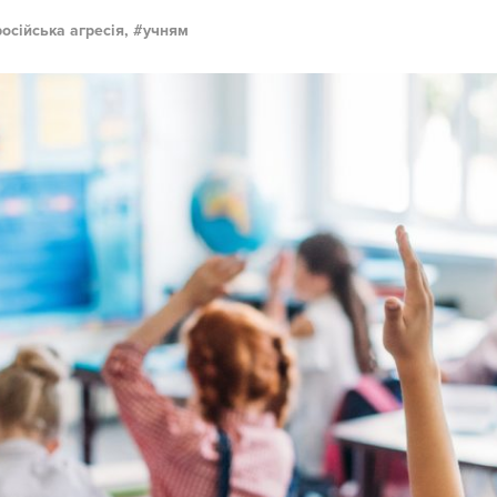
російська агресія,
учням