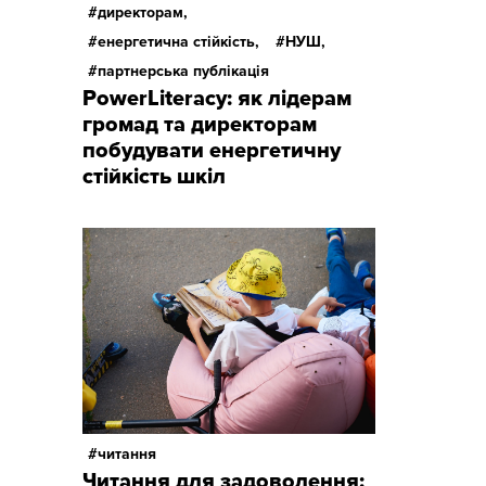
директорам,
енергетична стійкість,
НУШ,
партнерська публікація
PowerLiteracy: як лідерам
громад та директорам
побудувати енергетичну
стійкість шкіл
читання
Читання для задоволення: