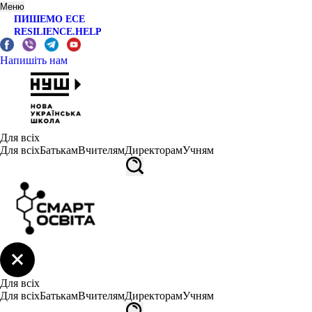
Меню
ПИШЕМО ЕСЕ
RESILIENCE.HELP
Напишіть нам
Для всіх
Для всіх
Батькам
Вчителям
Директорам
Учням
Для всіх
Для всіх
Батькам
Вчителям
Директорам
Учням