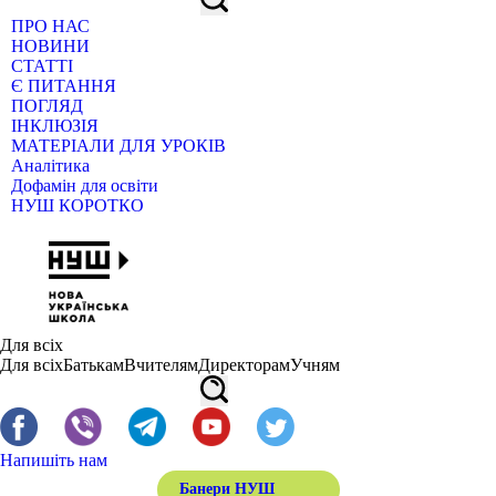
ПРО НАС
НОВИНИ
СТАТТІ
Є ПИТАННЯ
ПОГЛЯД
ІНКЛЮЗІЯ
МАТЕРІАЛИ ДЛЯ УРОКІВ
Аналітика
Дофамін для освіти
НУШ КОРОТКО
Для всіх
Для всіх
Батькам
Вчителям
Директорам
Учням
Напишіть нам
Банери НУШ