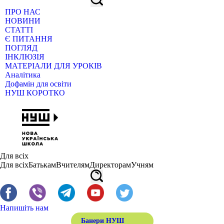
ПРО НАС
НОВИНИ
СТАТТІ
Є ПИТАННЯ
ПОГЛЯД
ІНКЛЮЗІЯ
МАТЕРІАЛИ ДЛЯ УРОКІВ
Аналітика
Дофамін для освіти
НУШ КОРОТКО
Для всіх
Для всіх
Батькам
Вчителям
Директорам
Учням
Напишіть нам
Банери НУШ