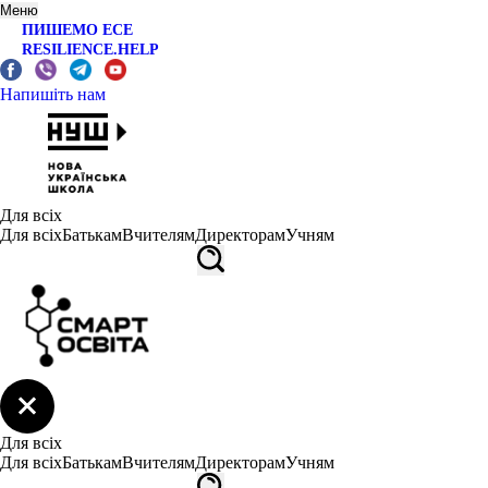
Меню
ПИШЕМО ЕСЕ
RESILIENCE.HELP
Напишіть нам
Для всіх
Для всіх
Батькам
Вчителям
Директорам
Учням
Для всіх
Для всіх
Батькам
Вчителям
Директорам
Учням