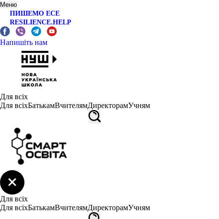
Меню
ПИШЕМО ЕСЕ
RESILIENCE.HELP
Напишіть нам
Для всіх
Для всіх
Батькам
Вчителям
Директорам
Учням
Для всіх
Для всіх
Батькам
Вчителям
Директорам
Учням