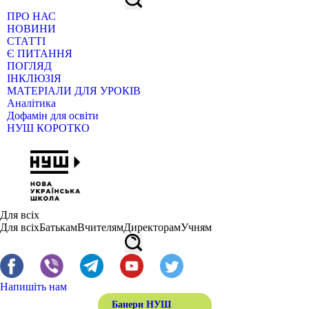
ПРО НАС
НОВИНИ
СТАТТІ
Є ПИТАННЯ
ПОГЛЯД
ІНКЛЮЗІЯ
МАТЕРІАЛИ ДЛЯ УРОКІВ
Аналітика
Дофамін для освіти
НУШ КОРОТКО
Для всіх
Для всіх
Батькам
Вчителям
Директорам
Учням
Напишіть нам
Банери НУШ