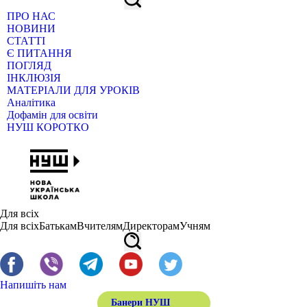
ПРО НАС
НОВИНИ
СТАТТІ
Є ПИТАННЯ
ПОГЛЯД
ІНКЛЮЗІЯ
МАТЕРІАЛИ ДЛЯ УРОКІВ
Аналітика
Дофамін для освіти
НУШ КОРОТКО
Для всіх
Для всіх
Батькам
Вчителям
Директорам
Учням
Напишіть нам
Банери НУШ