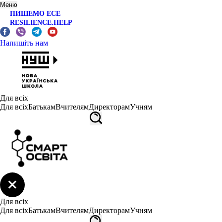
Меню
ПИШЕМО ЕСЕ
RESILIENCE.HELP
Напишіть нам
Для всіх
Для всіх
Батькам
Вчителям
Директорам
Учням
Для всіх
Для всіх
Батькам
Вчителям
Директорам
Учням