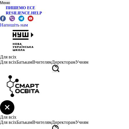
Меню
ПИШЕМО ЕСЕ
RESILIENCE.HELP
Напишіть нам
Для всіх
Для всіх
Батькам
Вчителям
Директорам
Учням
Для всіх
Для всіх
Батькам
Вчителям
Директорам
Учням