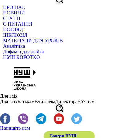
ПРО НАС
НОВИНИ
СТАТТІ
Є ПИТАННЯ
ПОГЛЯД
ІНКЛЮЗІЯ
МАТЕРІАЛИ ДЛЯ УРОКІВ
Аналітика
Дофамін для освіти
НУШ КОРОТКО
Для всіх
Для всіх
Батькам
Вчителям
Директорам
Учням
Напишіть нам
Банери НУШ