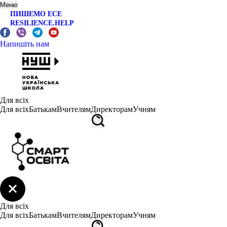
Меню
ПИШЕМО ЕСЕ
RESILIENCE.HELP
Напишіть нам
Для всіх
Для всіх
Батькам
Вчителям
Директорам
Учням
Для всіх
Для всіх
Батькам
Вчителям
Директорам
Учням