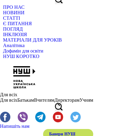
ПРО НАС
НОВИНИ
СТАТТІ
Є ПИТАННЯ
ПОГЛЯД
ІНКЛЮЗІЯ
МАТЕРІАЛИ ДЛЯ УРОКІВ
Аналітика
Дофамін для освіти
НУШ КОРОТКО
Для всіх
Для всіх
Батькам
Вчителям
Директорам
Учням
Напишіть нам
Банери НУШ