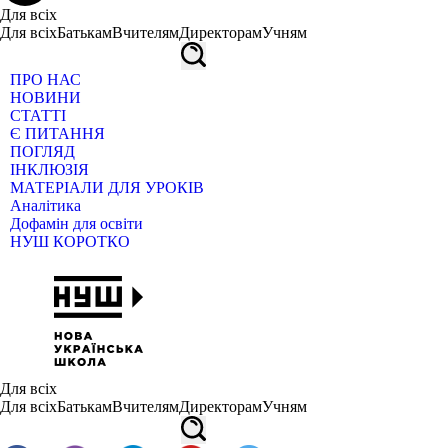
Для всіх
Для всіх
Батькам
Вчителям
Директорам
Учням
ПРО НАС
НОВИНИ
СТАТТІ
Є ПИТАННЯ
ПОГЛЯД
ІНКЛЮЗІЯ
МАТЕРІАЛИ ДЛЯ УРОКІВ
Аналітика
Дофамін для освіти
НУШ КОРОТКО
Для всіх
Для всіх
Батькам
Вчителям
Директорам
Учням