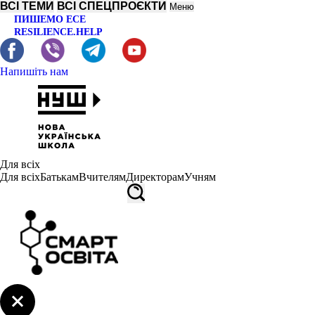
ВСІ ТЕМИ
ВСІ СПЕЦПРОЄКТИ
Меню
ПИШЕМО ЕСЕ
RESILIENCE.HELP
Напишіть нам
Для всіх
Для всіх
Батькам
Вчителям
Директорам
Учням