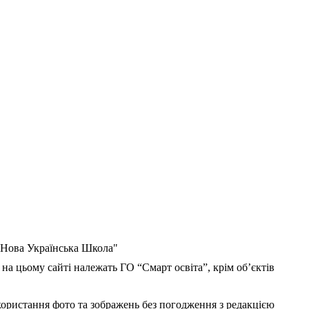
 "Нова Українська Школа"
 на цьому сайті належать ГО “Смарт освіта”, крім об’єктів
користання фото та зображень без погодження з редакцією