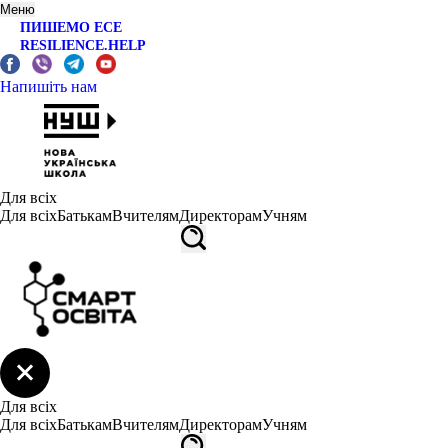
Меню
ПИШЕМО ЕСЕ
RESILIENCE.HELP
Напишіть нам
Для всіх
Для всіх
Батькам
Вчителям
Директорам
Учням
Для всіх
Для всіх
Батькам
Вчителям
Директорам
Учням