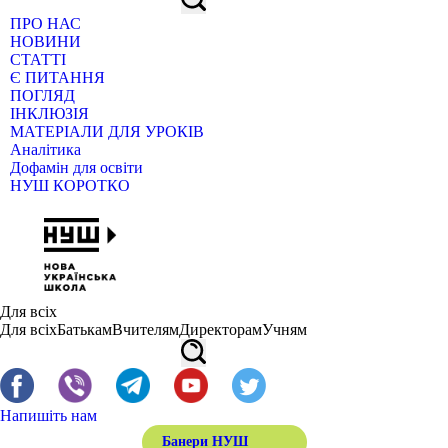
ПРО НАС
НОВИНИ
СТАТТІ
Є ПИТАННЯ
ПОГЛЯД
ІНКЛЮЗІЯ
МАТЕРІАЛИ ДЛЯ УРОКІВ
Аналітика
Дофамін для освіти
НУШ КОРОТКО
Для всіх
Для всіх
Батькам
Вчителям
Директорам
Учням
Напишіть нам
Банери НУШ